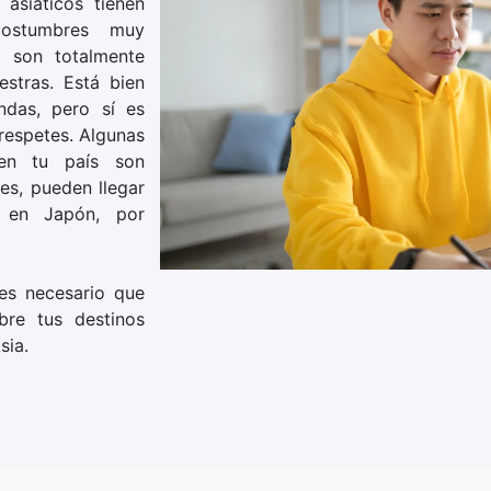
 asiáticos tienen
costumbres muy
e son totalmente
estras. Está bien
ndas, pero sí es
respetes. Algunas
en tu país son
es, pueden llegar
s en Japón, por
es necesario que
bre tus destinos
sia.