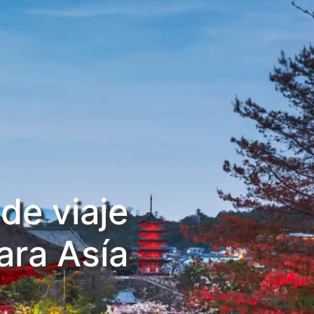
de viaje
​​​​​para Asía