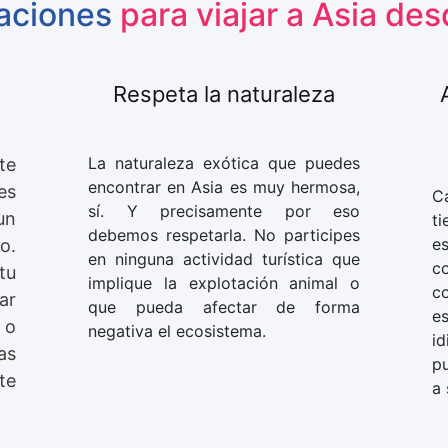
aciones
para viajar a Asia de
Respeta la naturaleza
La naturaleza exótica que puedes
te
encontrar en Asia es muy hermosa,
es
C
sí. Y precisamente por eso
un
ti
debemos respetarla. No participes
e
o.
en ninguna actividad turística que
co
tu
implique la explotación animal o
co
ar
que pueda afectar de forma
e
 o
negativa el ecosistema.
i
as
pu
te
a 