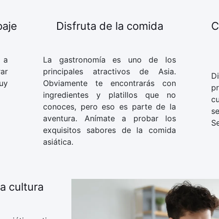
paje
Disfruta de la comida
C
 a
La gastronomía es uno de los
rar
principales atractivos de Asia.
Di
uy
Obviamente te encontrarás con
p
ingredientes y platillos que no
c
conoces, pero eso es parte de la
se
aventura. Anímate a probar los
Se
exquisitos sabores de la comida
asiática.
a cultura