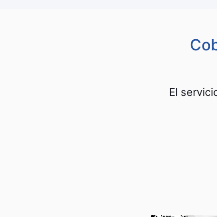
Cob
El servic