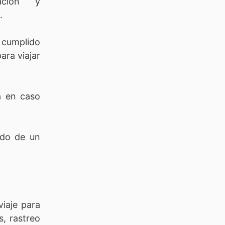
zación y
.
cumplido
ara viajar
ia en caso
ado de un
viaje para
s, rastreo