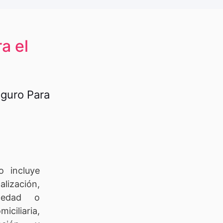
a el
eguro Para
o incluye
alización,
medad o
liaria,